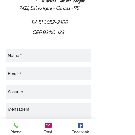
/ Avenida Getúlio Vargas
7421, Bairro Igara - Canoas -RS
Tel:
51 3052-2400
CEP
92410-133
Phone
Email
Facebook