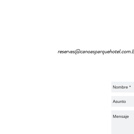
reservas@canoasparquehotel.com.b
/ Aveni