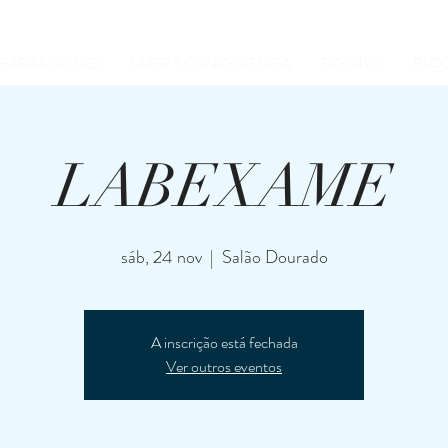
HABITACIONES
LAZER Y CONVENIENCIA
EVENTOS
BLO
LABEXAME
sáb, 24 nov
  |  
Salão Dourado
A inscrição está fechada
Ver outros eventos