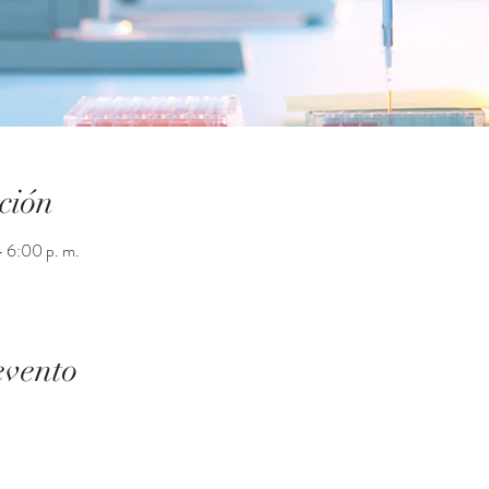
ción
– 6:00 p. m.
evento