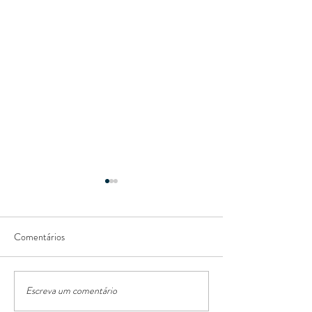
Comentários
Escreva um comentário
Miss Rio Grande do Sul 2019
O maravilhoso Nat