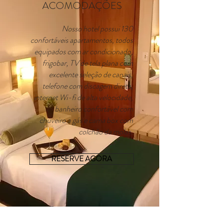
ACOMODAÇÕES
Nosso hotel possui 130
confortáveis apartamentos, todos
equipados com ar condicionado,
frigobar, TV de tela plana com
excelente seleção de canais,
telefone com discagem direta,
internet Wi-fi de alta velocidade,
banheiro confortável com
chuveiro a gás e cama box com
colchão da molas.
RESERVE AGORA