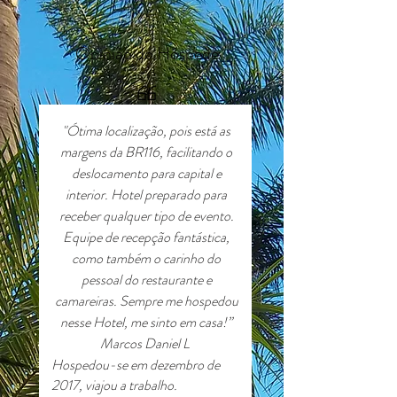
Opinião do Hóspede
"Ótima localização, pois está as
margens da BR116, facilitando o
deslocamento para capital e
interior. Hotel preparado para
receber qualquer tipo de evento.
Equipe de recepção fantástica,
como também o carinho do
pessoal do restaurante e
camareiras. Sempre me hospedou
nesse Hotel, me sinto em casa!”
Marcos Daniel L
Hospedou-se em dezembro de
2017, viajou a trabalho.